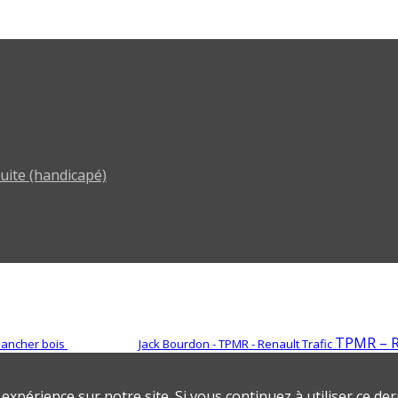
ite (handicapé)
TPMR – R
plancher bois
Jack Bourdon - TPMR - Renault Trafic
expérience sur notre site. Si vous continuez à utiliser ce d