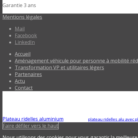
Garantie 3 ans
Mentions légales
Mail
Facebook
LinkedIn
Accueil
Aménagement véhicule pour personne à mobilité rédu
Transformation VP et utilitaires légers
Partenaires
Actu
Contact
Plateau ridelles aluminium
plateau ridelles alu avec 
Faire défiler vers le haut
Nous utilisons des cookies pour vous garantir la meilleure 