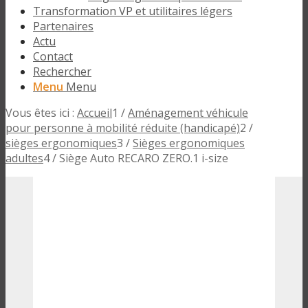
Transformation VP et utilitaires légers
Partenaires
Actu
Contact
Rechercher
Menu
Menu
Vous êtes ici :
Accueil
1
/
Aménagement véhicule
pour personne à mobilité réduite (handicapé)
2
/
sièges ergonomiques
3
/
Sièges ergonomiques
adultes
4
/
Siège Auto RECARO ZERO.1 i-size