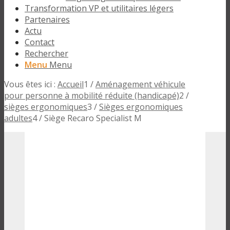
Transformation VP et utilitaires légers
Partenaires
Actu
Contact
Rechercher
Menu
Menu
Vous êtes ici :
Accueil
1
/
Aménagement véhicule
pour personne à mobilité réduite (handicapé)
2
/
sièges ergonomiques
3
/
Sièges ergonomiques
adultes
4
/
Siège Recaro Specialist M